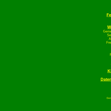
F
W
Geme
Se
A
Fre
K
Daten
Gem